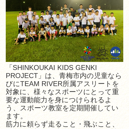
お問い合わせ
お問い合わせフォーム
各サービス申込みフォーム
見学お申込みフォーム
最新ニュース
「
SHINKOUKAI KIDS GENKI
トピックス
PROJECT
」は、青梅市内の児童なら
びに
TEAM RIVER
所属アスリートを
活動内容
対象に、様々なスポーツにとって重
活動報告
要な運動能力を身につけられるよ
う、スポーツ教室を定期開催してい
法人のご案内
ます。
筋力に頼らず走ること・飛ぶこと、
ボランティア