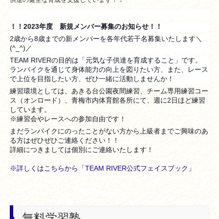
！！2023年度 新規メンバー募集のお知らせ！！
2歳から8歳までの新メンバーを各年代若干名募集いたします＼
(^_^)／
TEAM RIVERの目的は「元気な子供達を育成すること」です。
ランバイクを通じて身体能力の向上を図りたい方、また、レース
で上位を目指したい方、ぜひ一緒に活動しませんか！
練習環境としては、あきる台公園夜間練習、チーム専用練習コー
ス（オンロード）、青梅市内体育館各所にて、週に2日ほど練習
しています。
※練習会やレースへの参加自由です！
まだランバイクにのったことがない方から上級者までご興味のあ
る方はぜひぜひご連絡ください！！
詳細につきましては個別にご連絡いたします！
※詳しくはこちらから「TEAM RIVER公式フェイスブック」
無料学習塾