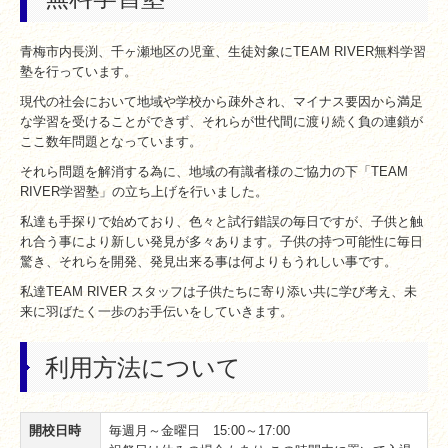
青梅市内長渕、千ヶ瀬地区の児童、生徒対象にTEAM RIVER無料学習
塾を行っています。
現代の社会において地域や学校から疎外され、マイナス要因から満足
な学習を受けることができず、それらが世代間に渡り続く負の連鎖が
ここ数年問題となっています。
それら問題を解消する為に、地域の有識者様のご協力の下「TEAM
RIVER学習塾」の立ち上げを行いました。
私達も手探りで始めており、色々と試行錯誤の毎日ですが、子供と触
れ合う事により新しい発見が多々あります。子供の持つ可能性に毎日
驚き、それらを開発、発見出来る事は何よりもうれしい事です。
私達TEAM RIVER スタッフは子供たちに寄り添い共に学び考え、未
来に羽ばたく一歩のお手伝いをしていきます。
利用方法について
開校日時
毎週月～金曜日 15:00～17:00