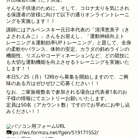
そんな子供達のために、そして、コロナ太りを気にされ
る保護者の皆様に向けて以下の通りオンライントレーニ
ングを実施します！！
講師にはアルペンスキー元日本代表の「清澤恵美子（き
よさわえみこ）」さんをお迎えし、「運動神経向上ト
レーニング＆運動効率UPトレーニング」と題して、全身
の柔軟やバランス、体幹の安定、カラダの斜めラインの
機能性、リズムやコーディネーションなど、どの競技に
も大切な運動機能を向上させるトレーニングを実施いた
します！！
本日5／25（月）12時から募集を開始しますので、ご興
味のある方はぜひぜひご応募ください！！
なお、ご家族複数名で参加される場合は代表者1名のお
子様の情報にてエントリーお願いいたします。
定員は50名（アカウント数）ですのでお早めにお申し込
みください！！
パソコン用フォームURL 
https://ws.formzu.net/fgen/S19171552/