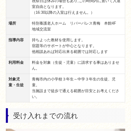
祝祭日は休みの場合もあり,この時間内に置いて入退
室自由となります。
（16:30以降の入室は行えません。）
場所
特別養護老人ホーム リバーパレス青梅 本館4F
地域交流室
指導内容
持ちよった教材を使用します。
宿題等のサポートが中心となります。
他相談あれば対応出来る範囲では対応します
利用料金
料金を対象（生徒・児童）に請求する事はありませ
ん。
対象児
青梅市内の小学校３年生～中学３年生の生徒、児
童・生徒
童。
当施設まで徒歩で通える範囲が目安とお考えくださ
い。
受け入れまでの流れ