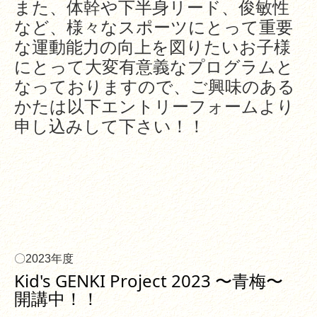
また、体幹や下半身リード、俊敏性
ボランティア参加フォーム
など、様々なスポーツにとって重要
な運動能力の向上を図りたいお子様
社会貢献事業
にとって大変有意義なプログラムと
採用情報
なっておりますので、ご興味のある
かたは以下エントリーフォームより
採用担当者からの挨拶
申し込みして下さい！！
先輩社員の一日の流れ
採用Q＆A
応募・お問い合わせフォーム
関連リンク
〇2023年度
サイトマップ
Kid's GENKI Project 2023 〜青梅〜
開講中！！
地域交流室利用予定カレンダー