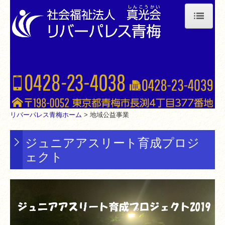
TOP
リバーパレス青梅について
サービス案内
特別養護老人ホーム
リバーパレス青梅ホーム
> 地域公益事業
短期入所生活介護
ジュニアアスリート育成プロジ
居宅介護支援
ェクト
デイサービス（認知症対応型）
デイサービス（小規模型）
交通案内