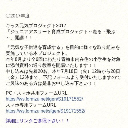
〇2017年度
キッズ元気プロジェクト2017
「ジュニアアスリート育成プロジェクト～走る・飛ぶ
～」開講！！
「元気な子供達を育成する」を目的に様々な取り組みを
実施している本プロジェクト。
本年8月より全6回にわたり青梅市内在住の小学生を対象
に添付資料の通り教室を開講いたします！！
申し込みは先着20名、本年7月18日（火）12時から28日
（金）12時まで、下記フォームより受付いたしますので
ご興味のある方は是非お申し込み下さい！！
PC・スマホ共用フォームURL
https://ws.formzu.net/fgen/S19171552/
スマホ専用フォームURL
https://ws.formzu.net/sfgen/S19171552/
詳細はリンクご参照下さい！！