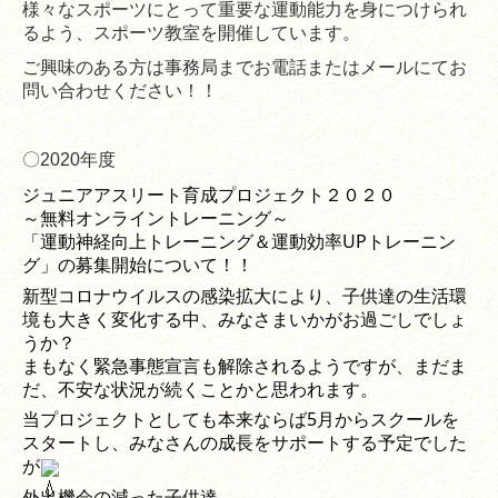
様々なスポーツにとって重要な運動能力を身につけられ
情報開示
るよう、スポーツ教室を開催しています。
ご興味のある方は事務局までお電話またはメールにてお
問い合わせください！！
〇2020年度
ジュニアアスリート育成プロジェクト２０２０
～無料オンライントレーニング～
「運動神経向上トレーニング＆運動効率UPトレーニン
グ」の募集開始について！！
新型コロナウイルスの感染拡大により、子供達の生活環
境も大きく変化する中、みなさまいかがお過ごしでしょ
うか？
まもなく緊急事態宣言も解除されるようですが、まだま
だ、不安な状況が続くことかと思われます。
当プロジェクトとしても本来ならば5月からスクールを
スタートし、みなさんの成長をサポートする予定でした
が
外出機会の減った子供達。