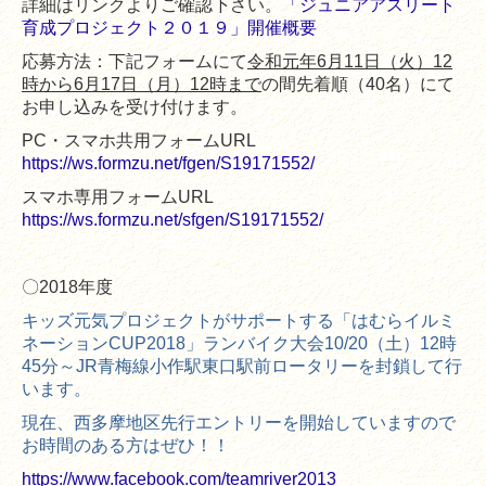
詳細はリンクよりご確認下さい。
「ジュニアアスリート
育成プロジェクト２０１９」開催概要
応募方法：下記フォームにて
令和元年
6
月
11
日（火）
12
時から
6
月
17
日（月）
12
時まで
の間先着順（
40
名）にて
お申し込みを受け付けます。
PC
・スマホ共用フォーム
URL
https://ws.formzu.net/fgen/S19171552/
スマホ専用フォーム
URL
https://ws.formzu.net/sfgen/S19171552/
〇2018年度
キッズ元気プロジェクトがサポートする「はむらイルミ
ネーションCUP2018」ランバイク大会
10/20（土）12時
45分～JR青梅線小作駅東口駅前ロータリーを封鎖して行
います。
現在、西多摩地区先行エントリーを開始していますので
お時間のある方はぜひ！！
https://www.facebook.com/teamriver2013