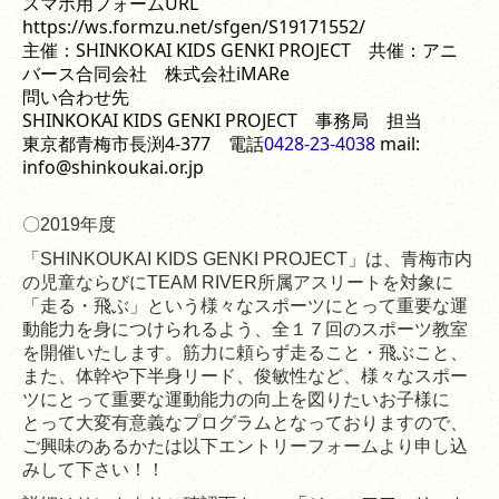
スマホ用フォームURL 
https://ws.formzu.net/sfgen/S19171552/
主催：SHINKOKAI KIDS GENKI PROJECT　共催：アニ
バース合同会社　株式会社iMARe
問い合わせ先
SHINKOKAI KIDS GENKI PROJECT　事務局　担当
東京都青梅市長渕4-377　電話
0428-23-4038
 mail: 
info@shinkoukai.or.jp
〇2019年度
「
SHINKOUKAI KIDS GENKI PROJECT
」は、青梅市内
の児童ならびに
TEAM RIVER
所属アスリートを対象に
「走る・飛ぶ」という様々なスポーツにとって重要な運
動能力を身につけられるよう、全１７回のスポーツ教室
を開催いたします。筋力に頼らず走ること・飛ぶこと、
また、体幹や下半身リード、俊敏性など、様々なスポー
ツにとって重要な運動能力の向上を図りたいお子様に
とって大変有意義なプログラムとなっておりますので、
ご興味のあるかたは以下エントリーフォームより申し込
みして下さい！！