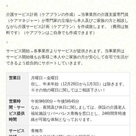
↓
ボランティア参加フォーム
介護サービス計画（ケアプランの作成）→当事業所の介護支援専門員
社会貢献事業
（ケアマネジャー）が専門家の立場から本人及びご家族の方と相談し
ながら介護サービス計画（ケアプラン）を作成致します。（費用は無
料です）（ケアプランはご自身でも作成できます）
採用情報
↓
採用担当者からの挨拶
サービス開始→各事業所よりサービスが提供されます。当事業所は
サービス開始後もお客様ご本人やご家族の方が安心して在宅で生活が
先輩社員の一日の流れ
できるよう総合的にサポートしていきます。
採用Q＆A
営業日
月曜日～金曜日
但し、年末年始（12月29日から1月3日）は除きます。
応募・お問い合わせフォーム
※その他の曜日に関してはご相談下さい！
関連リンク
営業時
午前9時00分～午後5時45分
間・サー
なお、夜間及び休日に関しましては、併設の介護老人
サイトマップ
ビス提供
福祉施設リバーパレス青梅を窓口とし、24時間常時連
時間
絡が可能な体制となっております。
地域交流室利用予定カレンダー
サービス
青梅市