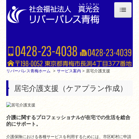
TOP
リバーパレス青梅について
サービス案内
特別養護老人ホーム
リバーパレス青梅ホーム
>
サービス案内
> 居宅介護支援
短期入所生活介護
居宅介護支援（ケアプラン作成）
居宅介護支援
デイサービス（認知症対応型）
介護に関するプロフェッショナルが在宅での生活を総合
デイサービス（小規模型）
的にサポート。
交通案内
介護保険における各種サービスを利用するためには、市区町村に申請