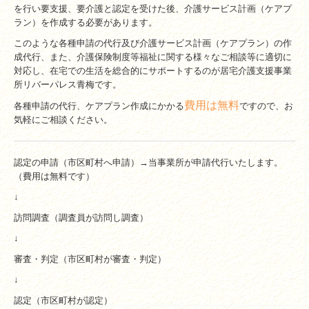
を行い要支援、要介護と認定を受けた後、介護サービス計画（ケアプ
お問い合わせ
ラン）を作成する必要があります。
このような各種申請の代行及び介護サービス計画（ケアプラン）の作
お問い合わせフォーム
成代行、また、介護保険制度等福祉に関する様々なご相談等に適切に
対応し、在宅での生活を総合的にサポートするのが居宅介護支援事業
各サービス申込みフォーム
所リバーパレス青梅です。
費用は無料
各種申請の代行、ケアプラン作成にかかる
ですので、お
見学お申込みフォーム
気軽にご相談ください。
最新ニュース
認定の申請（市区町村へ申請）→当事業所が申請代行いたします。
トピックス
（費用は無料です）
↓
活動内容
訪問調査（調査員が訪問し調査）
活動報告
↓
審査・判定（市区町村が審査・判定）
法人のご案内
↓
ボランティア
認定（市区町村が認定）