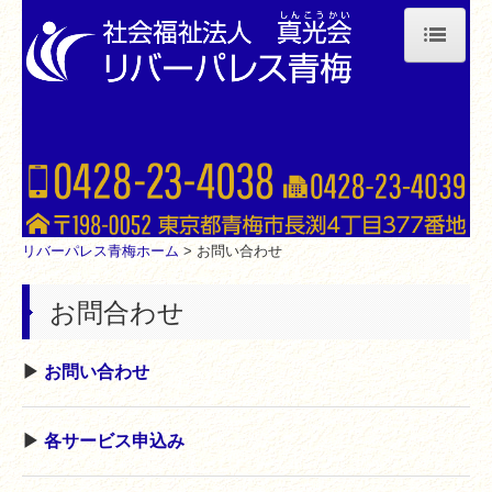
TOP
リバーパレス青梅について
サービス案内
特別養護老人ホーム
リバーパレス青梅ホーム
> お問い合わせ
短期入所生活介護
お問合わせ
居宅介護支援
▶︎
お問い合わせ
デイサービス（認知症対応型）
デイサービス（小規模型）
▶︎
各サービス申込み
交通案内